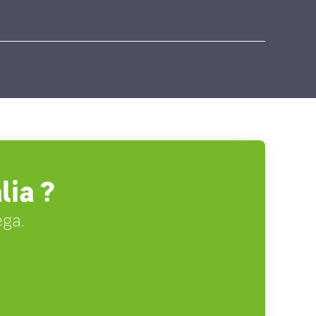
lia ?
ega.