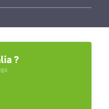
lia ?
ega.