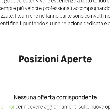
 luogo dove poter vivere esperienze a tutto tondo e
 sempre più veloci e professionali accompagnando i
zzate. I team che ne fanno parte sono coinvolti ne
nti finali, puntando su una relazione dedicata e d
Posizioni Aperte
Nessuna offerta corrispondente
con noi
per ricevere aggiornamenti sulle nuove op