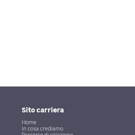
Sito carriera
Home
In cosa crediamo
Percorso di selezione