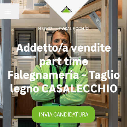
Condividi la pagina
MENU CARRIERA
NEGOZI
·
CASALECCHIO
Addetto/a vendite
part time
Falegnameria - Taglio
legno CASALECCHIO
INVIA CANDIDATURA