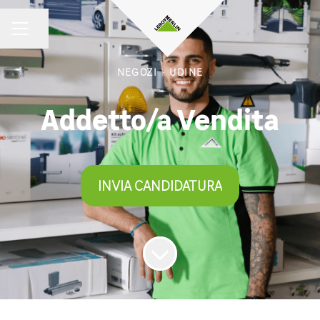
Condividi la pagina
MENU CARRIERA
NEGOZI
·
UDINE
Addetto/a Vendita
INVIA CANDIDATURA