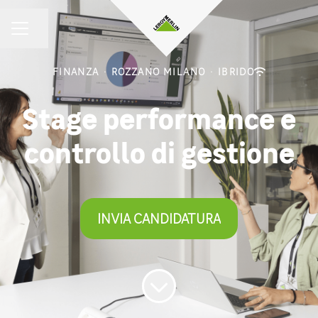
Condividi la pagina
MENU CARRIERA
FINANZA
·
ROZZANO MILANO
·
IBRIDO
Stage performance e
controllo di gestione
INVIA CANDIDATURA